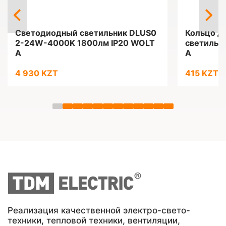
Светодиодный светильник DLUS0
Кольцо д
2-24W-4000K 1800лм IP20 WOLT
светильн
A
A
4 930 KZT
415 KZT
Реализация качественной электро-свето-
техники, тепловой техники, вентиляции,