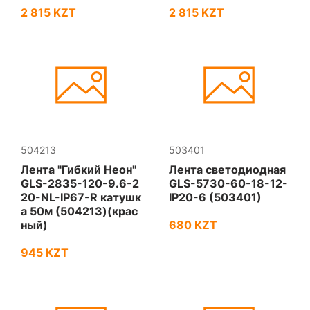
2 815 KZT
2 815 KZT
504213
503401
Лента "Гибкий Неон"
Лента светодиодная
GLS-2835-120-9.6-2
GLS-5730-60-18-12-
20-NL-IP67-R катушк
IP20-6 (503401)
а 50м (504213)(крас
ный)
680 KZT
945 KZT