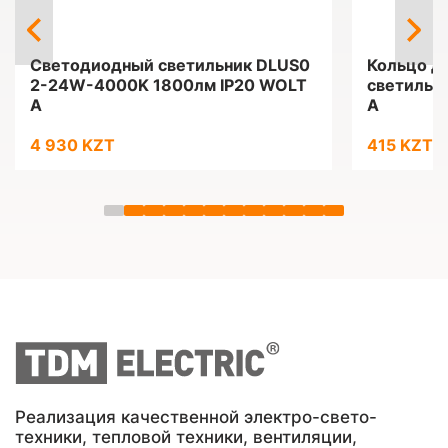
Светодиодный светильник DLUS0
Кольцо д
2-24W-4000K 1800лм IP20 WOLT
светильн
A
A
4 930 KZT
415 KZT
Реализация качественной электро-свето-
техники, тепловой техники, вентиляции,