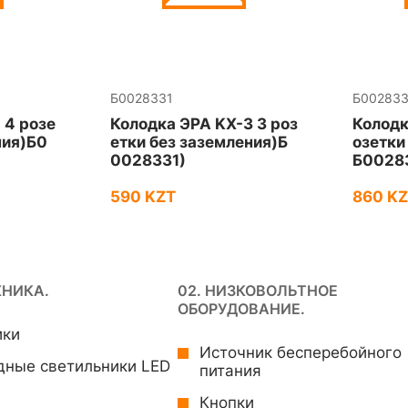
Б0028331
Б00283
 4 розе
Колодка ЭРА KX-3 3 роз
Колодк
ния)Б0
етки без зазeмления)Б
озетки
0028331)
Б0028
590 KZT
860 K
ХНИКА.
02. НИЗКОВОЛЬТНОЕ
ОБОРУДОВАНИЕ.
ики
Источник бесперебойного
дные светильники LED
питания
Кнопки