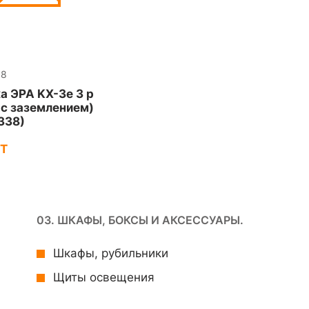
38
а ЭРА KX-3e 3 р
 с зазeмлением)
338)
ZT
03. ШКАФЫ, БОКСЫ И АКСЕССУАРЫ.
Шкафы, рубильники
Щиты освещения