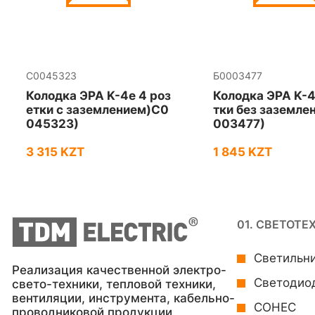
C0045323
Б0003477
Колодка ЭРА K-4e 4 роз
Колодка ЭРА K-4
етки с зазeмлением)C0
тки без зазeмле
045323)
003477)
3 315 KZT
1 845 KZT
01. СВЕТОТЕ
Светильн
Реализация качественной электро-
Светодио
свето-техники, тепловой техники,
вентиляции, инструмента, кабельно-
СОНЕС
проводниковой продукции