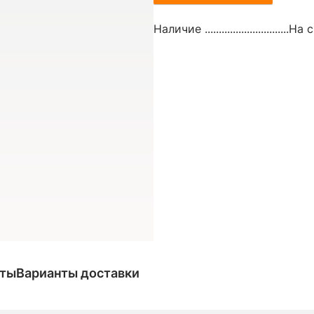
Наличие ..............................
На с
аты
Варианты доставки