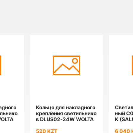
адного
Кольцо для накладного
Светил
ильнико
крепления светильнико
ный C
WOLTA
в DLUS02-24W WOLTA
К (SAL
520 KZT
6 040 