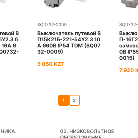
SQ0732-0009
SQ0732-
тевой В
Выключатель путевой В
Выключ
У2.3 б
П15К21Б-221-54У2.3 10
П-16Г2
 16А 6
А 660В IP54 TDM (SQ07
самово
SQ0732-
32-0009)
0В IP5
0015)
5 050 KZT
7 920 
1
2
ХНИКА.
02. НИЗКОВОЛЬТНОЕ
ОБОРУДОВАНИЕ.