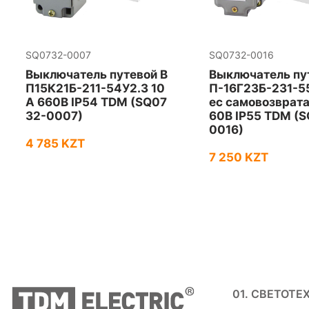
SQ0732-0007
SQ0732-0016
Выключатель путевой В
Выключатель пу
П15К21Б-211-54У2.3 10
П-16Г23Б-231-55
А 660В IP54 TDM (SQ07
ес самовозврата
32-0007)
60В IP55 TDM (
0016)
4 785 KZT
7 250 KZT
01. СВЕТОТЕ