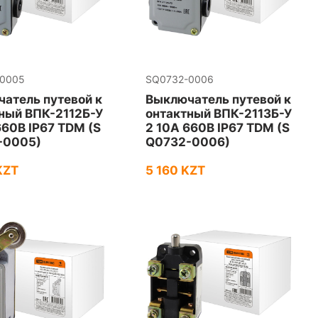
-0005
SQ0732-0006
атель путевой к
Выключатель путевой к
ный ВПК-2112Б-У
онтактный ВПК-2113Б-У
660В IP67 TDM (S
2 10А 660В IP67 TDM (S
-0005)
Q0732-0006)
KZT
5 160 KZT