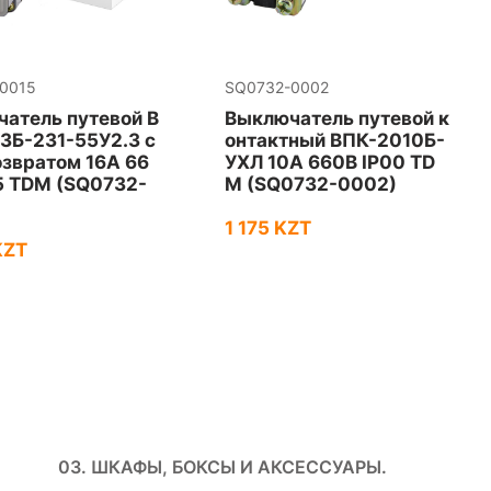
0015
SQ0732-0002
атель путевой В
Выключатель путевой к
3Б-231-55У2.3 с
онтактный ВПК-2010Б-
звратом 16А 66
УХЛ 10А 660В IP00 TD
5 TDM (SQ0732-
M (SQ0732-0002)
1 175 KZT
KZT
03. ШКАФЫ, БОКСЫ И АКСЕССУАРЫ.