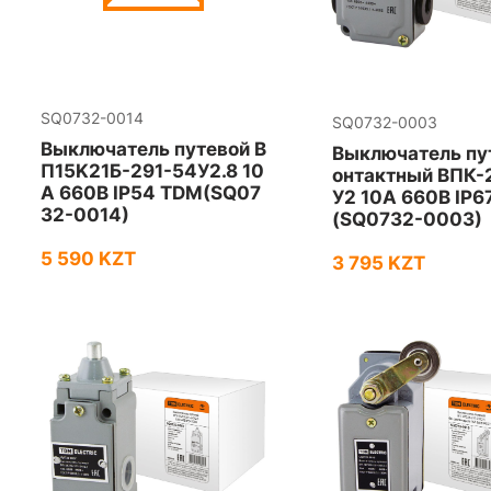
SQ0732-0014
SQ0732-0003
Выключатель путевой В
Выключатель пу
П15K21Б-291-54У2.8 10
онтактный ВПК-
А 660В IP54 TDM(SQ07
У2 10А 660В IP6
32-0014)
(SQ0732-0003)
5 590 KZT
3 795 KZT