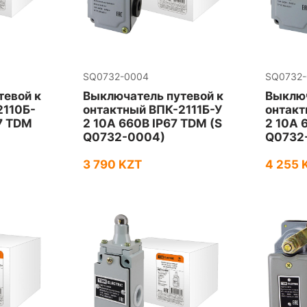
SQ0732-0004
SQ0732
тевой к
Выключатель путевой к
Выключ
2110Б-
онтактный ВПК-2111Б-У
онтакт
7 TDM
2 10А 660В IP67 TDM (S
2 10А 
Q0732-0004)
Q0732
3 790 KZT
4 255 