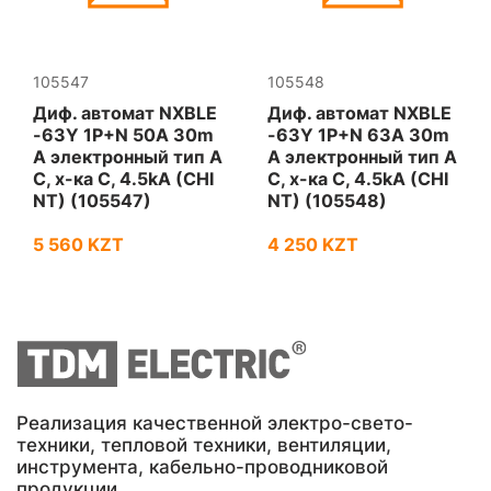
105547
105548
Диф. автомат NXBLE
Диф. автомат NXBLE
-63Y 1P+N 50А 30m
-63Y 1P+N 63А 30m
A электронный тип A
A электронный тип A
С, х-ка С, 4.5kA (CHI
С, х-ка С, 4.5kA (CHI
NT) (105547)
NT) (105548)
5 560 KZT
4 250 KZT
Реализация качественной электро-свето-
техники, тепловой техники, вентиляции,
инструмента, кабельно-проводниковой
продукции