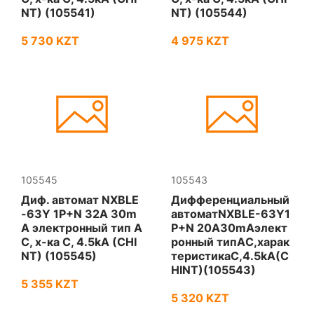
NT) (105541)
NT) (105544)
5 730 KZT
4 975 KZT
105545
105543
Диф. автомат NXBLE
Дифференциальный
-63Y 1P+N 32А 30m
автоматNXBLE-63Y1
A электронный тип A
P+N 20А30mAэлект
С, х-ка С, 4.5kA (CHI
ронный типAС,харак
NT) (105545)
теристикаС,4.5kA(C
HINT)(105543)
5 355 KZT
5 320 KZT