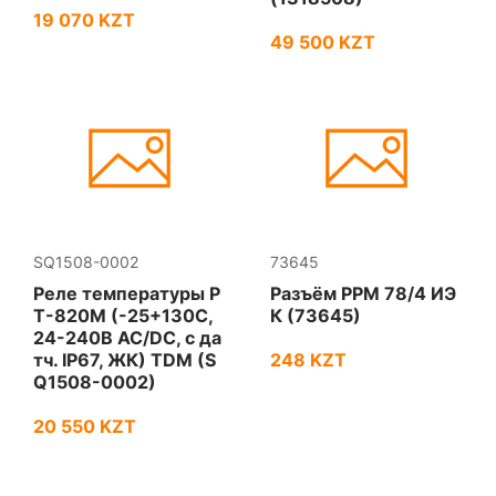
19 070 KZT
49 500 KZT
SQ1508-0002
73645
Реле температуры Р
Разъём РРМ 78/4 ИЭ
Т-820M (-25+130C,
К (73645)
24-240В АС/DC, с да
тч. IP67, ЖК) TDM (S
248 KZT
Q1508-0002)
20 550 KZT