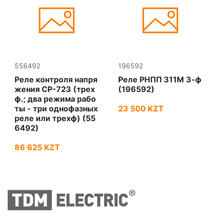
556492
196592
Реле контроля напря
Реле РНПП 311М 3-ф
жения CP-723 (трех
(196592)
ф.; два режима рабо
ты - три однофазных
23 500 KZT
реле или трехф) (55
6492)
86 625 KZT