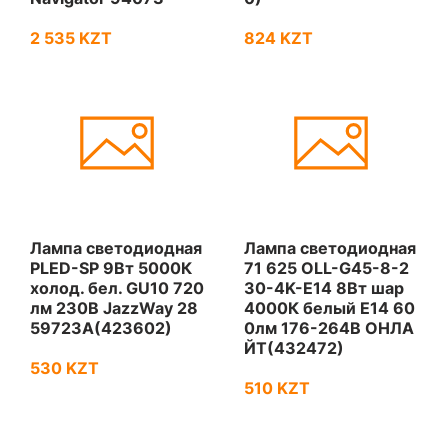
2 535 KZT
824 KZT
Лампа светодиодная
Лампа светодиодная
PLED-SP 9Вт 5000К
71 625 OLL-G45-8-2
холод. бел. GU10 720
30-4K-E14 8Вт шар
лм 230В JazzWay 28
4000К белый E14 60
59723A(423602)
0лм 176-264В ОНЛА
ЙТ(432472)
530 KZT
510 KZT