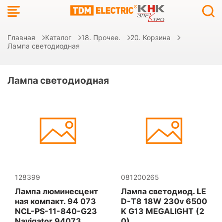
Главная
Каталог
18. Прочее.
20. Корзина
Лампа светодиодная
Лампа светодиодная
128399
081200265
Лампа люминесцент
Лампа светодиод. LE
ная компакт. 94 073
D-T8 18W 230v 6500
NCL-PS-11-840-G23
K G13 MEGALIGHT (2
Navigator 94073
0)