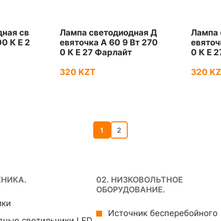
дная св
Лампа светодиодная Д
Лампа 
00 К Е 2
евяточка А 60 9 Вт 270
евяточ
0 К Е 27 Фарлайт
0 К Е 
320 KZT
320 K
1
2
ХНИКА.
02. НИЗКОВОЛЬТНОЕ
ОБОРУДОВАНИЕ.
ики
Источник бесперебойного
дные светильники LED