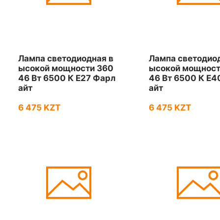
Лампа светодиодная в
Лампа светодио
ысокой мощности 360
ысокой мощност
46 Вт 6500 К Е27 Фарл
46 Вт 6500 К Е4
айт
айт
6 475 KZT
6 475 KZT