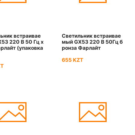
ьник встраивае
Светильник встраивае
53 220 В 50 Гц х
мый GX53 220 В 50Гц б
рлайт (упаковка
ронза Фарлайт
655 KZT
ZT