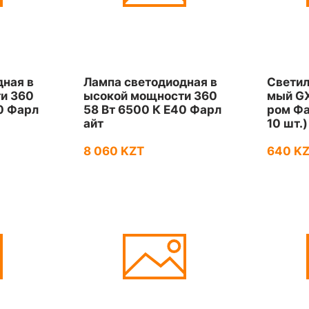
дная в
Лампа светодиодная в
Светил
и 360
ысокой мощности 360
мый GX
0 Фарл
58 Вт 6500 К Е40 Фарл
ром Фа
айт
10 шт.)
8 060 KZT
640 K