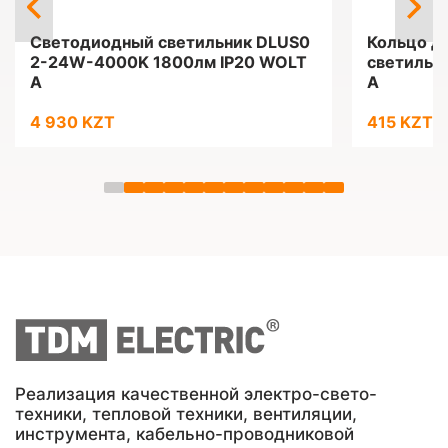
Светодиодный светильник DLUS0
Кольцо д
2-24W-4000K 1800лм IP20 WOLT
светильн
A
A
4 930 KZT
415 KZT
Реализация качественной электро-свето-
техники, тепловой техники, вентиляции,
инструмента, кабельно-проводниковой