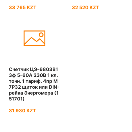
33 765 KZT
32 520 KZT
Счетчик ЦЭ-6803В1
3ф 5-60А 230В 1 кл.
точн. 1 тариф. 4пр М
7Р32 щиток или DIN-
рейка Энергомера (1
51701)
31 930 KZT