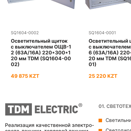
SQ1604-0002
SQ1604-0001
Осветительный щиток
Осветительный 
c выключателем ОЩВ-1
c выключателе
2 (63А/16А) 220*300*1
6 (63А/16А) 22
20 мм TDM (SQ1604-00
20 мм TDM (SQ1
02)
01)
49 875 KZT
25 220 KZT
01. СВЕТОТЕ
Светильн
Реализация качественной электро-
Светодио