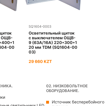
SQ1604-0003
щиток
Осветительный щиток
м ОЩВ-
c выключателем ОЩВ-
0*400*1
9 (63А/16А) 220*300*1
604-00
20 мм TDM (SQ1604-00
03)
29 660 KZT
ХНИКА.
02. НИЗКОВОЛЬТНОЕ
ОБОРУДОВАНИЕ.
ики
Источник бесперебойного
дные светильники LED