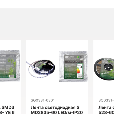
SQ0331-0301
SQ0331
д.SMD3
Лента светодиодная S
Лента 
- YE 6
MD2835-60 LED/м-IP20
528-6