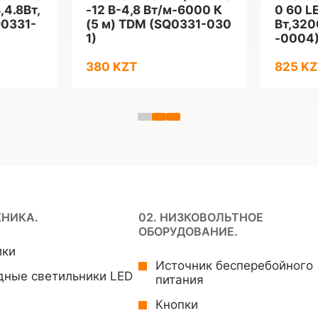
,4.8Вт,
-12 В-4,8 Вт/м-6000 К
0 60 LE
0331-
(5 м) TDM (SQ0331-030
Вт,320
1)
-0004
380 KZT
825 KZ
ХНИКА.
02. НИЗКОВОЛЬТНОЕ
ОБОРУДОВАНИЕ.
ики
Источник бесперебойного
дные светильники LED
питания
Кнопки