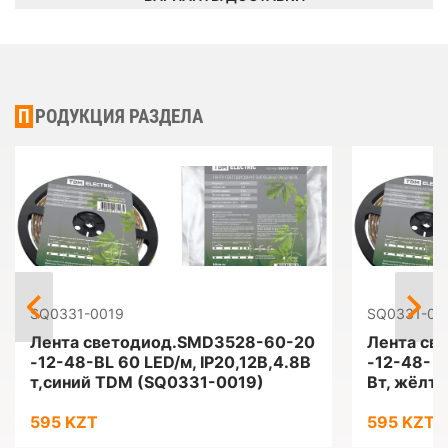
ПРОДУКЦИЯ РАЗДЕЛА
SQ0331-0019
SQ0331-00
Лента светодиод.SMD3528-60-20
Лента св
-12-48-BL 60 LED/м, IP20,12B,4.8В
-12-48- Y
т,синий TDM (SQ0331-0019)
Вт, жёлт
595 KZT
595 KZT