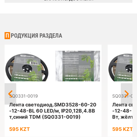
ПРОДУКЦИЯ РАЗДЕЛА
SQ0331-0019
SQ0331-00
Лента светодиод.SMD3528-60-20
Лента св
-12-48-BL 60 LED/м, IP20,12B,4.8В
-12-48- Y
т,синий TDM (SQ0331-0019)
Вт, жёлт
595 KZT
595 KZT