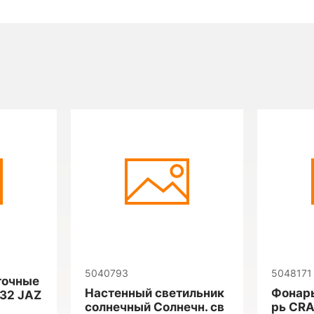
5040793
5048171
точные
Настенный светильник
Фонарь
032 JAZ
солнечный Солнечн. св
рь CRA