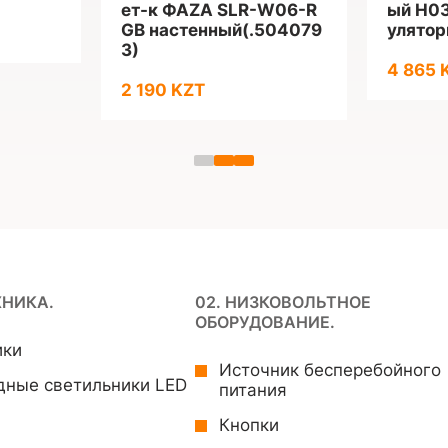
ет-к ФАZА SLR-W06-R
ый H03
GB настенный(.504079
улятор
3)
4 865 
2 190 KZT
ХНИКА.
02. НИЗКОВОЛЬТНОЕ
ОБОРУДОВАНИЕ.
ики
Источник бесперебойного
дные светильники LED
питания
Кнопки