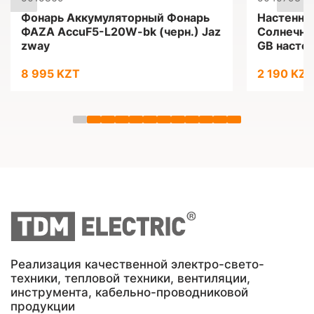
Фонарь Аккумуляторный Фонарь
Настенны
ФАZА AccuF5-L20W-bk (черн.) Jaz
Солнечн.
zway
GB насте
8 995 KZT
2 190 KZT
Реализация качественной электро-свето-
техники, тепловой техники, вентиляции,
инструмента, кабельно-проводниковой
продукции