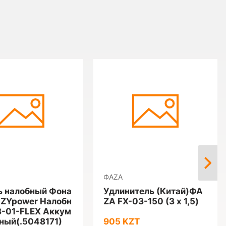
ФАZА
 налобный Фона
Удлинитель (Китай)ФА
ZYpower Налобн
ZА FX-03-150 (3 х 1,5)
-01-FLEX Аккум
ный(.5048171)
905 KZT