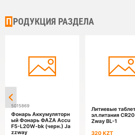
ПРОДУКЦИЯ РАЗДЕЛА
5015869
Литиевые табле
Фонарь Аккумуляторн
эл.питания CR2
ый Фонарь ФАZА Accu
Zway BL-1
F5-L20W-bk (черн.) Ja
zzway
320 KZT