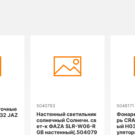
5040793
5048171
точные
Настенный светильник
Фонарь
032 JAZ
солнечный Солнечн. св
рь CRA
ет-к ФАZА SLR-W06-R
ый H03
GB настенный(.504079
улятор