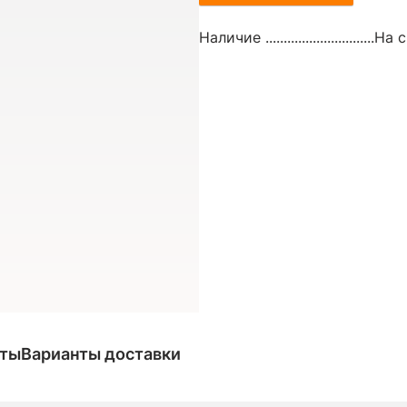
Наличие ..............................
На с
аты
Варианты доставки