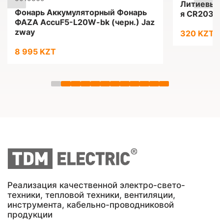
Литиевые
Фонарь Аккумуляторный Фонарь
я CR2032
ФАZА AccuF5-L20W-bk (черн.) Jaz
zway
320 KZT
8 995 KZT
Реализация качественной электро-свето-
техники, тепловой техники, вентиляции,
инструмента, кабельно-проводниковой
продукции