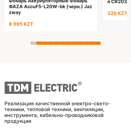
Фонарь Аккумуляторный Фонарь
я CR2032
ФАZА AccuF5-L20W-bk (черн.) Jaz
zway
320 KZT
8 995 KZT
Реализация качественной электро-свето-
техники, тепловой техники, вентиляции,
инструмента, кабельно-проводниковой
продукции