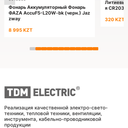
Литиевые
Фонарь Аккумуляторный Фонарь
я CR2032
ФАZА AccuF5-L20W-bk (черн.) Jaz
zway
320 KZT
8 995 KZT
Реализация качественной электро-свето-
техники, тепловой техники, вентиляции,
инструмента, кабельно-проводниковой
продукции