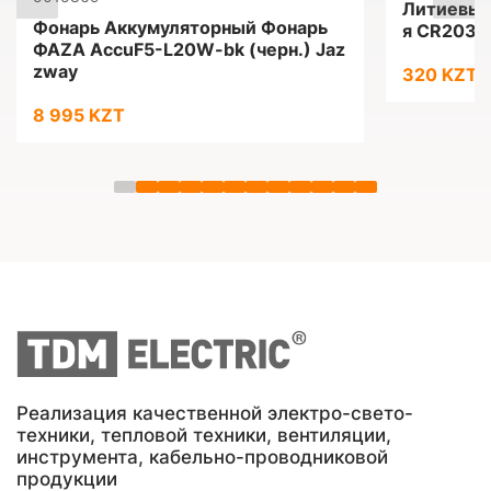
Литиевые
Фонарь Аккумуляторный Фонарь
я CR2032
ФАZА AccuF5-L20W-bk (черн.) Jaz
zway
320 KZT
8 995 KZT
Реализация качественной электро-свето-
техники, тепловой техники, вентиляции,
инструмента, кабельно-проводниковой
продукции