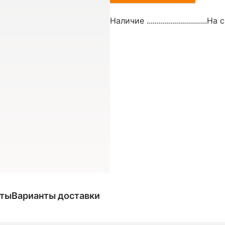
Наличие ..............................
На с
аты
Варианты доставки