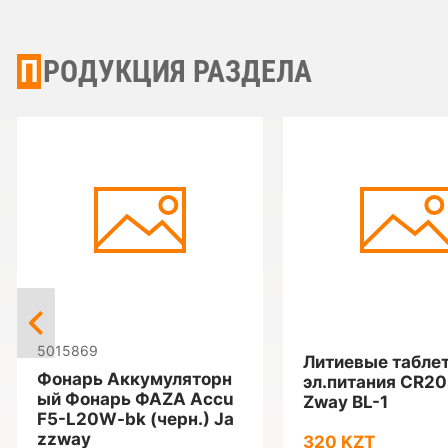
ПРОДУКЦИЯ РАЗДЕЛА
5015869
Литиевые табле
Фонарь Аккумуляторн
эл.питания CR2
ый Фонарь ФАZА Accu
Zway BL-1
F5-L20W-bk (черн.) Ja
zzway
320 KZT