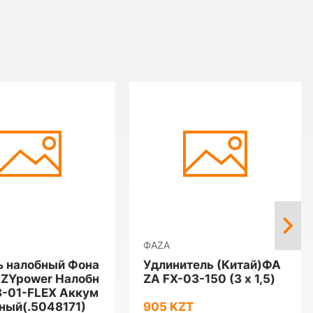
ФАZА
 налобный Фона
Удлинитель (Китай)ФА
ZYpower Налобн
ZА FX-03-150 (3 х 1,5)
-01-FLEX Аккум
ный(.5048171)
905 KZT