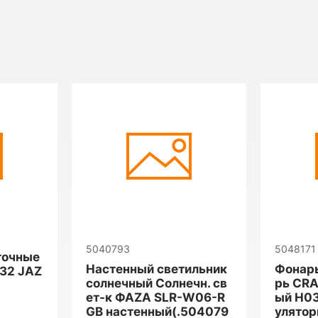
5040793
5048171
точные
Настенный светильник
Фонарь
032 JAZ
солнечный Солнечн. св
рь CRA
ет-к ФАZА SLR-W06-R
ый H03
GB настенный(.504079
улятор