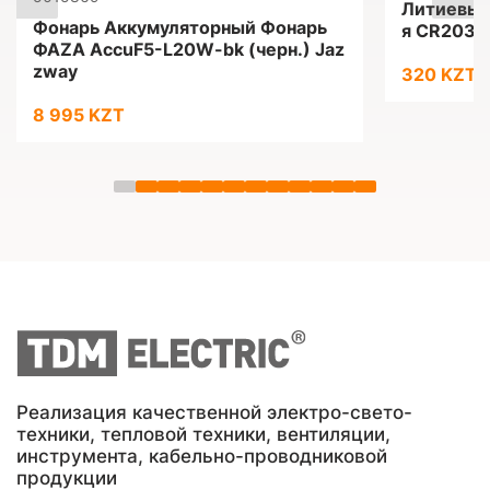
Литиевые
Фонарь Аккумуляторный Фонарь
я CR2032
ФАZА AccuF5-L20W-bk (черн.) Jaz
zway
320 KZT
8 995 KZT
Реализация качественной электро-свето-
техники, тепловой техники, вентиляции,
инструмента, кабельно-проводниковой
продукции