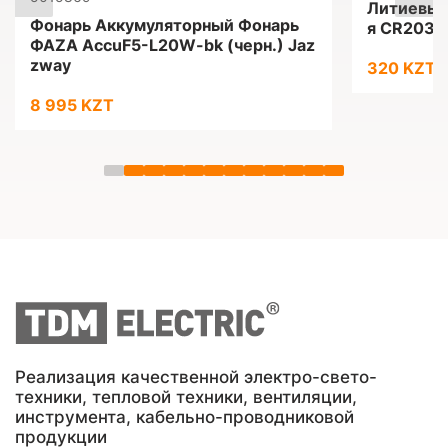
Литиевые
Фонарь Аккумуляторный Фонарь
я CR2032
ФАZА AccuF5-L20W-bk (черн.) Jaz
zway
320 KZT
8 995 KZT
Реализация качественной электро-свето-
техники, тепловой техники, вентиляции,
инструмента, кабельно-проводниковой
продукции