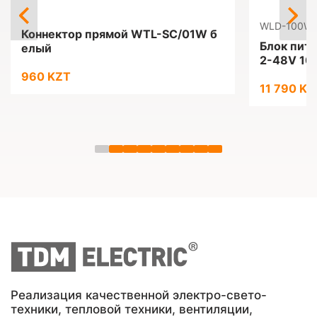
WLD-100W/
Коннектор прямой WTL-SC/01W б
Блок пит
елый
2-48V 10
960 KZT
11 790 KZ
Реализация качественной электро-свето-
техники, тепловой техники, вентиляции,