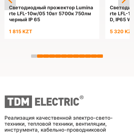
Светодиодный прожектор Lumina
Светодио
rte LFL-10w/05 10вт 5700к 750лм
rte LFL-1
черный IP 65
D, IP65 W
1 815 KZT
5 320 KZ
Реализация качественной электро-свето-
техники, тепловой техники, вентиляции,
инструмента, кабельно-проводниковой