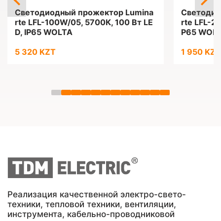
Светодиодный прожектор Lumina
Светодио
rte LFL-100W/05, 5700К, 100 Вт LE
rte LFL-2
D, IP65 WOLTA
P65 WOL
5 320 KZT
1 950 KZT
Реализация качественной электро-свето-
техники, тепловой техники, вентиляции,
инструмента, кабельно-проводниковой