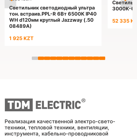
Светильн
Светильник светодиодный ультра
3000K-65
тон. встраив.PPL-R 6Вт 6500К IP40
WH d120мм круглый Jazzway (.50
52 335 K
08489A)
1 925 KZT
Реализация качественной электро-свето-
техники, тепловой техники, вентиляции,
инструмента, кабельно-проводниковой