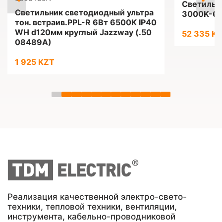
Светильн
Светильник светодиодный ультра
3000K-65
тон. встраив.PPL-R 6Вт 6500К IP40
WH d120мм круглый Jazzway (.50
52 335 K
08489A)
1 925 KZT
Реализация качественной электро-свето-
техники, тепловой техники, вентиляции,
инструмента, кабельно-проводниковой