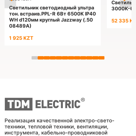
Светильн
Светильник светодиодный ультра
3000K-65
тон. встраив.PPL-R 6Вт 6500К IP40
WH d120мм круглый Jazzway (.50
52 335 K
08489A)
1 925 KZT
Реализация качественной электро-свето-
техники, тепловой техники, вентиляции,
инструмента, кабельно-проводниковой