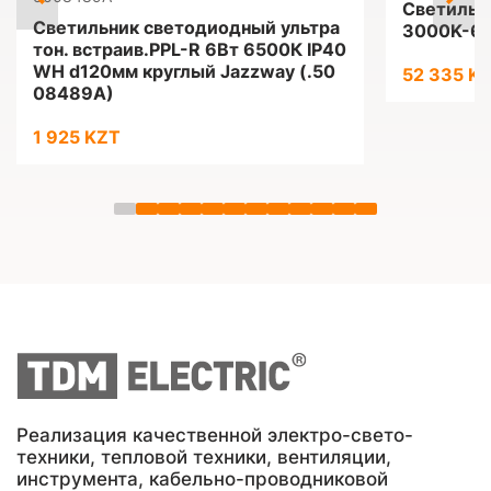
Светильн
Светильник светодиодный ультра
3000K-65
тон. встраив.PPL-R 6Вт 6500К IP40
WH d120мм круглый Jazzway (.50
52 335 K
08489A)
1 925 KZT
Реализация качественной электро-свето-
техники, тепловой техники, вентиляции,
инструмента, кабельно-проводниковой