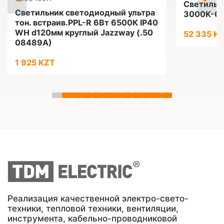
Светильн
Светильник светодиодный ультра
3000K-65
тон. встраив.PPL-R 6Вт 6500К IP40
WH d120мм круглый Jazzway (.50
52 335 K
08489A)
1 925 KZT
Реализация качественной электро-свето-
техники, тепловой техники, вентиляции,
инструмента, кабельно-проводниковой