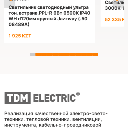
Светильн
Светильник светодиодный ультра
3000K-65
тон. встраив.PPL-R 6Вт 6500К IP40
WH d120мм круглый Jazzway (.50
52 335 K
08489A)
1 925 KZT
Реализация качественной электро-свето-
техники, тепловой техники, вентиляции,
инструмента, кабельно-проводниковой