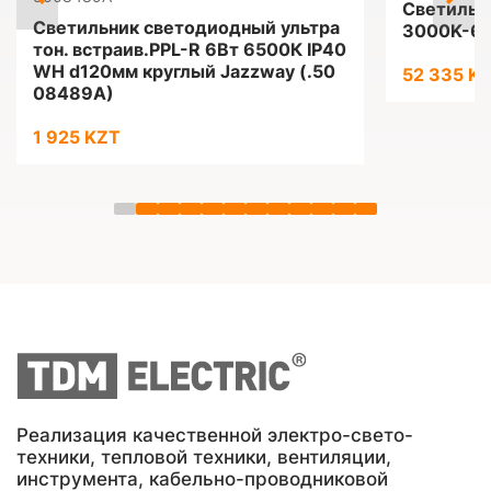
Светильн
Светильник светодиодный ультра
3000K-65
тон. встраив.PPL-R 6Вт 6500К IP40
WH d120мм круглый Jazzway (.50
52 335 K
08489A)
1 925 KZT
Реализация качественной электро-свето-
техники, тепловой техники, вентиляции,
инструмента, кабельно-проводниковой