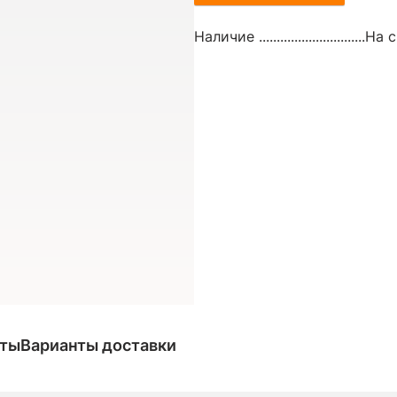
Наличие ..............................
На с
аты
Варианты доставки