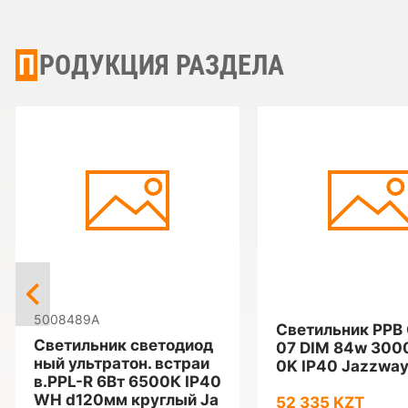
ПРОДУКЦИЯ РАЗДЕЛА
5008489A
Светильник PPB
Светильник светодиод
07 DIM 84w 300
ный ультратон. встраи
0K IP40 Jazzwa
в.PPL-R 6Вт 6500К IP40
WH d120мм круглый Ja
52 335 KZT