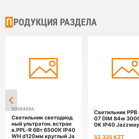
ПРОДУКЦИЯ РАЗДЕЛА
5008489A
Светильник PPB
Светильник светодиод
07 DIM 84w 300
ный ультратон. встраи
0K IP40 Jazzwa
в.PPL-R 6Вт 6500К IP40
WH d120мм круглый Ja
52 335 KZT