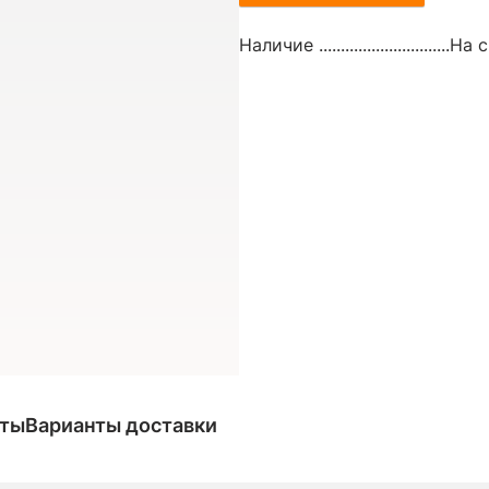
Наличие ..............................
На с
аты
Варианты доставки