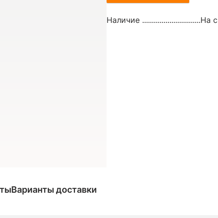
Наличие ..............................
На с
аты
Варианты доставки