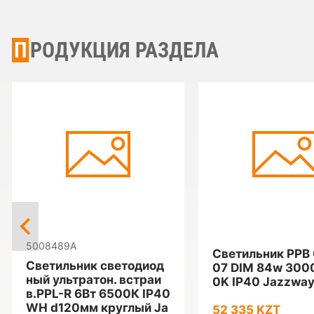
ПРОДУКЦИЯ РАЗДЕЛА
5008489A
Светильник PPB
Светильник светодиод
07 DIM 84w 300
ный ультратон. встраи
0K IP40 Jazzwa
в.PPL-R 6Вт 6500К IP40
WH d120мм круглый Ja
52 335 KZT