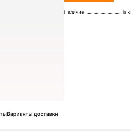
Наличие ..............................
На с
аты
Варианты доставки