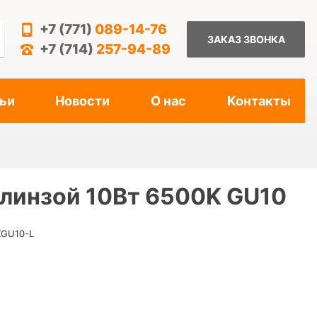
+7 (771)
089-14-76
ЗАКАЗ ЗВОНКА
+7 (714)
257-94-89
ьи
Новости
О нас
Контакты
линзой 10Вт 6500K GU10
KGU10-L