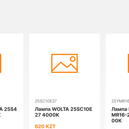
25SC10E27
25YMR16
A 25S4
Лампа WOLTA 25SC10E
Лампа 
К
27 4000K
MR16-2
00К
620 KZT