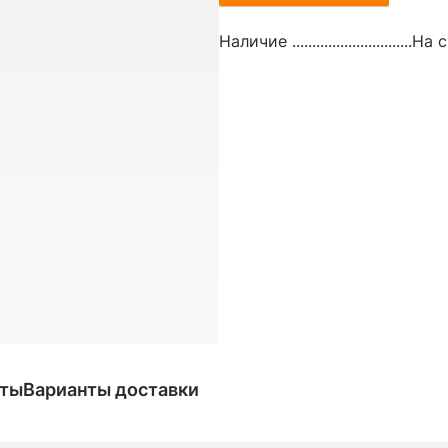
Наличие ..............................
На с
аты
Варианты доставки