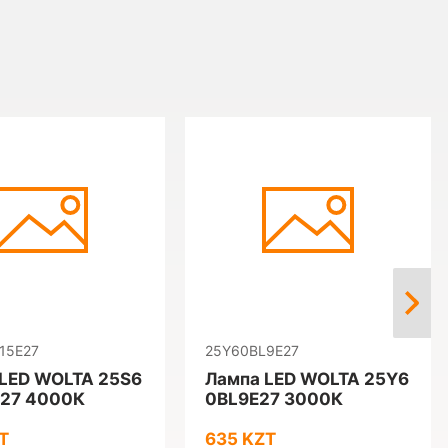
15E27
25Y60BL9E27
LED WOLTA 25S6
Лампа LED WOLTA 25Y6
E27 4000К
0BL9E27 3000К
T
635 KZT