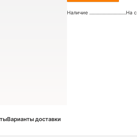
Наличие ..............................
На с
аты
Варианты доставки