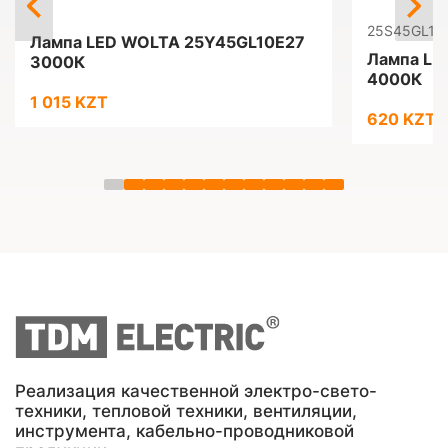
25S45GL10
Лампа LED WOLTA 25Y45GL10E27
Лампа LE
3000К
4000К
1 015 KZT
620 KZT
Реализация качественной электро-свето-
техники, тепловой техники, вентиляции,
инструмента, кабельно-проводниковой