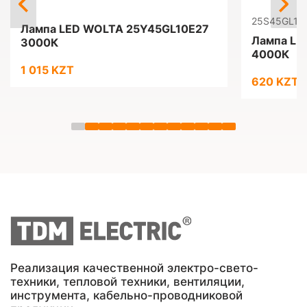
25S45GL10
Лампа LED WOLTA 25Y45GL10E27
Лампа LE
3000К
4000К
1 015 KZT
620 KZT
Реализация качественной электро-свето-
техники, тепловой техники, вентиляции,
инструмента, кабельно-проводниковой