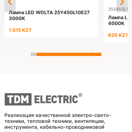
25S45GL10
Лампа LED WOLTA 25Y45GL10E27
Лампа LE
3000К
4000К
1 015 KZT
620 KZT
Реализация качественной электро-свето-
техники, тепловой техники, вентиляции,
инструмента, кабельно-проводниковой