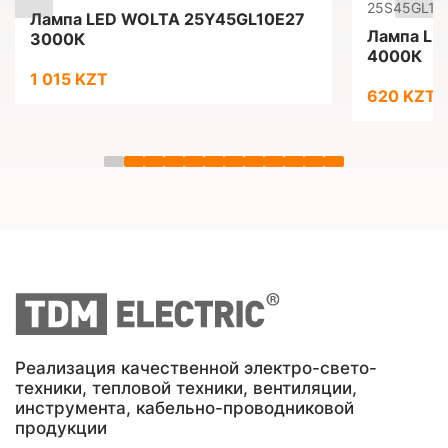
25S45GL10
Лампа LED WOLTA 25Y45GL10E27
Лампа LE
3000К
4000К
1 015 KZT
620 KZT
Реализация качественной электро-свето-
техники, тепловой техники, вентиляции,
инструмента, кабельно-проводниковой
продукции