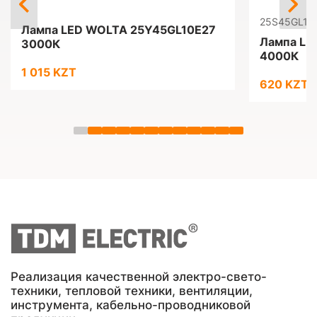
25S45GL10
Лампа LED WOLTA 25Y45GL10E27
Лампа LE
3000К
4000К
1 015 KZT
620 KZT
Реализация качественной электро-свето-
техники, тепловой техники, вентиляции,
инструмента, кабельно-проводниковой