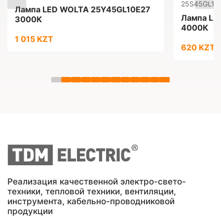
25S45GL10
Лампа LED WOLTA 25Y45GL10E27
Лампа LE
3000К
4000К
1 015 KZT
620 KZT
Реализация качественной электро-свето-
техники, тепловой техники, вентиляции,
инструмента, кабельно-проводниковой
продукции