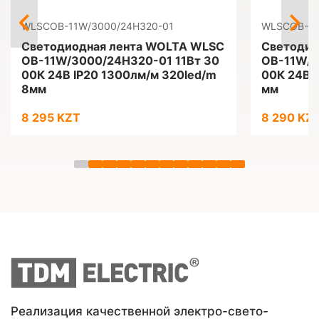
WLSCOB-11W/3000/24H320-01
WLSCOB-11
Светодиодная лента WOLTA WLSC
Светодио
OB-11W/3000/24H320-01 11Вт 30
OB-11W/4
00К 24В IP20 1300лм/м 320led/m
00К 24В I
8мм
мм
8 295 KZT
8 290 KZ
Реализация качественной электро-свето-