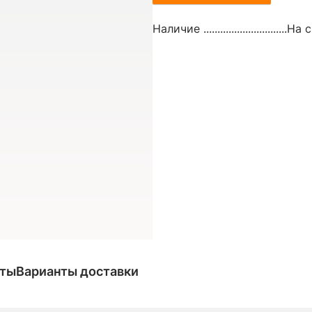
Наличие ..............................
На с
аты
Варианты доставки