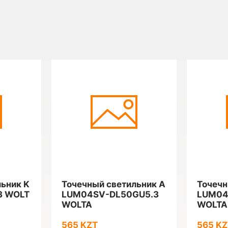
ьник K
Точечный светильник A
Точечн
3 WOLT
LUM04SV-DL50GU5.3
LUM04
WOLTA
WOLTA
565 KZT
565 KZ